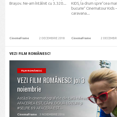
Brașov. Ne-am întâlnit cu 3.320...
KIDS, la drum spre”cea ma
bucurie” Cinematour Kids 
caravana...
CinemaFrame
2 DECEMBRIE 2018
CinemaFrame
2 DECEMBRI
VEZI FILM ROMÂNESC!
FILM ROMÂNESC
VEZI FILM ROMÂNESC! joi 3
noiembrie
Astăzi în cinematografele din țară rulează :
AFACEREA EST, CÂINI, DOUĂ LOZURI și
#SELFIE 69 AFACERA EST...
CinemaFrame
3 NOIEMBRIE 2016