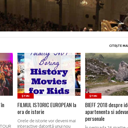
CITEȘTE MAI
READ MORE
READ MORE
ȘTIRI
ȘTIRI
în
FILMUL ISTORIC EUROPEAN la
BIEFF 2018 despre id
ora de istorie
apartenenta si adeva
personale
Orele de istorie vor deveni mai
ATOUR
interactive datorită unui nou
În perioada 26 martie –