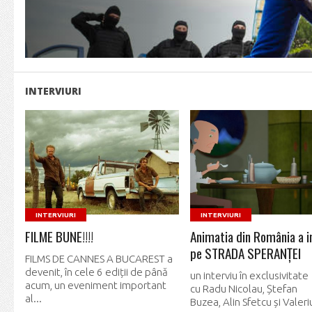
INTERVIURI
READ MORE
READ MORE
INTERVIURI
INTERVIURI
FILME BUNE!!!!
Animatia din România a i
pe STRADA SPERANȚEI
FILMS DE CANNES A BUCAREST a
devenit, în cele 6 ediții de până
un interviu în exclusivitate
acum, un eveniment important
cu Radu Nicolau, Ștefan
al...
Buzea, Alin Sfetcu și Valeri