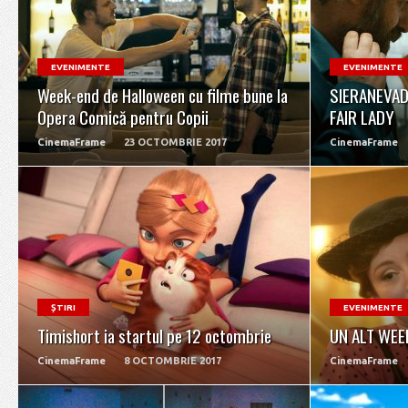
READ MORE
EVENIMENTE
EVENIMENTE
Week-end de Halloween cu filme bune la
SIERANEVAD
Opera Comică pentru Copii
FAIR LADY
CinemaFrame
23 OCTOMBRIE 2017
CinemaFrame
READ MORE
ȘTIRI
EVENIMENTE
Timishort ia startul pe 12 octombrie
UN ALT WEE
CinemaFrame
8 OCTOMBRIE 2017
CinemaFrame