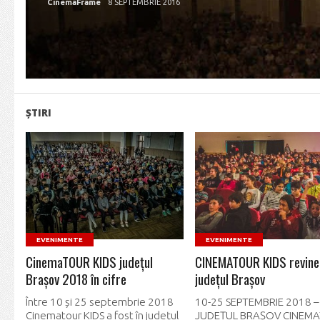
CinemaFrame
8 SEPTEMBRIE 2016
ȘTIRI
READ MORE
READ MORE
EVENIMENTE
EVENIMENTE
CinemaTOUR KIDS județul
CINEMATOUR KIDS revine 
Brașov 2018 în cifre
județul Brașov
Între 10 și 25 septembrie 2018
10-25 SEPTEMBRIE 2018 –
Cinematour KIDS a fost în județul
JUDEȚUL BRAȘOV CINEM