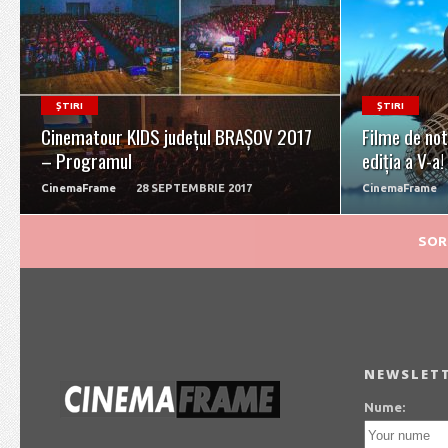
READ MORE
ȘTIRI
ȘTIRI
Cinematour KIDS județul BRAȘOV 2017
Filme de no
– Programul
ediția a V-a!
CinemaFrame
28 SEPTEMBRIE 2017
CinemaFrame
NEWSLET
Nume:
Fiecare trib are caracteristicile sale.
Prenume:
Într-o lume din ce în ce mai fragmentată,