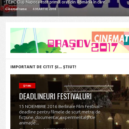
TEHC Cluj-Napoca este primul oraș din România în care...
CinemaFrame
4 MARTIE 2018
IMPORTANT DE CITIT ŞI… ŞTIUT!
ȘTIRI
DEADLINEURI FESTIVALURI
15 NOIEMBRIE 2016 Berlinale Film Festival –
deadline pentru filmele de scurt metraj de
ficțiune, documentar, experimentalși de
animație...