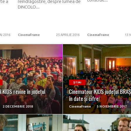
rte a
reîndrăgostire, despre lumea de
DINCOLO...
AI 2016
CinemaFrame
25 APRILIE 2016
CinemaFrame
13 
READ MORE
READ MORE
ȘTIRI
KIDS revine în județul
Cinematour KIDS județul BRA
în date și cifre!
2 DECEMBRIE 2018
CinemaFrame
5 NOIEMBRIE 2017