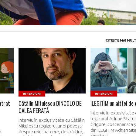
CITEȘTE MAI MULT
READ MORE
READ MORE
INTERVIURI
INTERVIURI
ntrat
Cătălin Mitulescu DINCOLO DE
ILEGITIM un altfel de
CALEA FERATĂ
interviu în exlusivitate
regizorul Adrian Sitaru 
interviu în exclusivitate cu Cătălin
Grigore, coscenarista și
Mitulescu regizorul unei povești
din ILEGITIM Adrian Sit
u
despre reîntoarcere, despărțire,
construit...