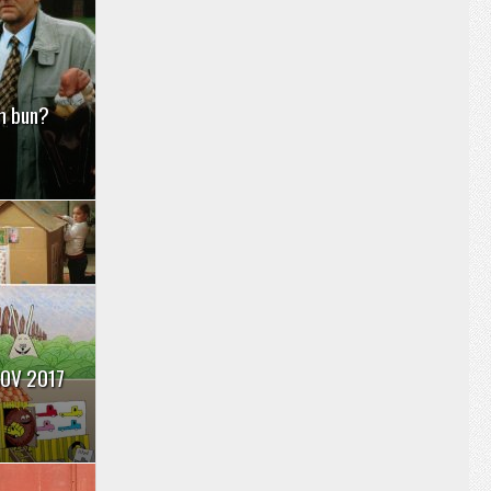
lm bun?
ȘOV 2017