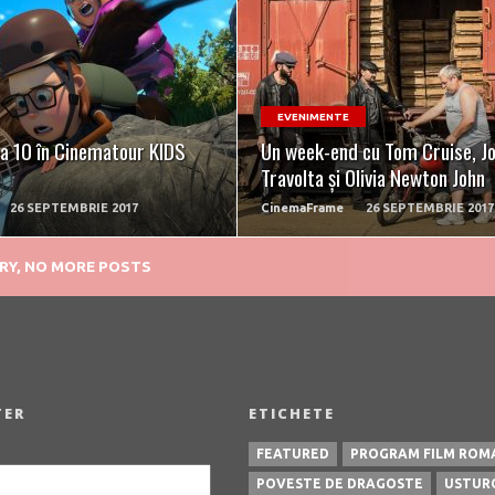
READ MORE
READ MORE
EVENIMENTE
ta 10 în Cinematour KIDS
Un week-end cu Tom Cruise, J
Travolta și Olivia Newton John
26 SEPTEMBRIE 2017
CinemaFrame
26 SEPTEMBRIE 2017
TER
ETICHETE
FEATURED
PROGRAM FILM ROM
POVESTE DE DRAGOSTE
USTUR
ILEGITIM
AFERIM
ORIZONT
PREMIERA 2015