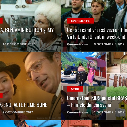
READ MORE
READ MORE
EVENIMENTE
A, BENJAMIN BUTTON și MY
Ce faci când vrei să vezi un fi
Vii la UnderGrant în week-end!
16 OCTOMBRIE 2017
CinemaFrame
9 OCTOMBRIE 2017
READ MORE
READ MORE
ȘTIRI
Cinematour KIDS județul BRA
K-END, ALTE FILME BUNE
– Filmele din caravană
2 OCTOMBRIE 2017
CinemaFrame
1 OCTOMBRIE 2017