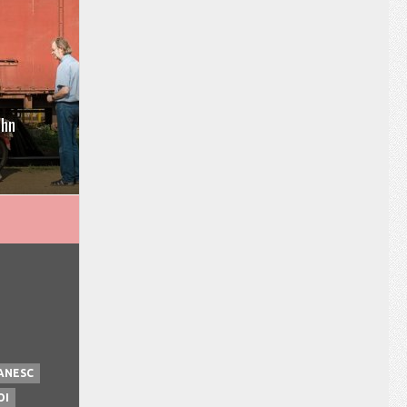
ohn
ANESC
OI