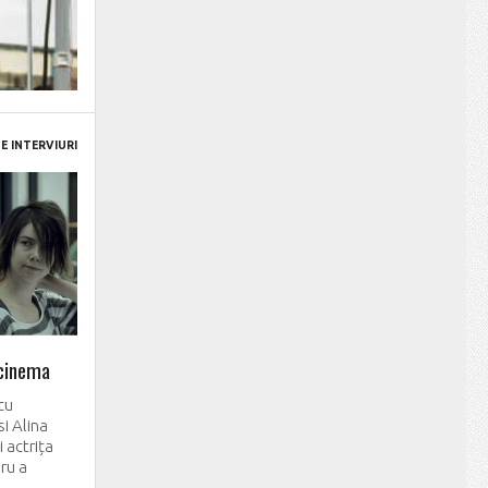
E INTERVIURI
 cinema
 cu
si Alina
 actrița
aru a