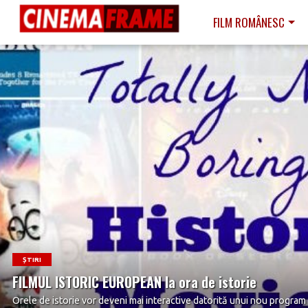
FILM ROMÂNESC
READ MORE
ȘTIRI
FILMUL ISTORIC EUROPEAN la ora de istorie
Orele de istorie vor deveni mai interactive datorită unui nou progra