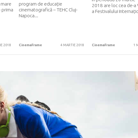
i mare
program de educație
2018 are loc cea de-a V
– prima
cinematografică – TEHC Cluj-
a Festivalului Internațio
Napoca...
E 2018
CinemaFrame
4 MARTIE 2018
CinemaFrame
1 
READ MORE