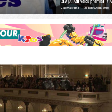
CEAȚA, Adi Voicu premiat la 
CinemaFrame
23 IANUARIE 2018
READ MORE