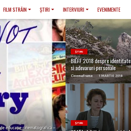
FILM STRĂIN
ȘTIRI
INTERVIURI
EVENIMENTE
READ MORE
ȘTIRI
BIEFF 2018 despre identitate
si adevaruri personale
CinemaFrame
1 MARTIE 2018
READ MORE
ȘTIRI
m de educație cinematografică –