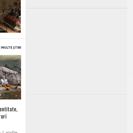
 MULTE ȘTIRI
entitate,
ruri
 1 aprilie