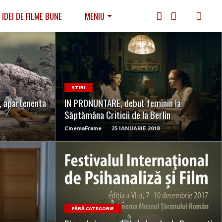
IDEI DE FILME BUNE
MENIU
READ MORE
ȘTIRI
, apartenenta
IN PRONUNTARE, debut feminin la
Săptămâna Criticii de la Berlin
CinemaFrame
25 IANUARIE 2018
READ MORE
FĂRĂ CATEGORIE