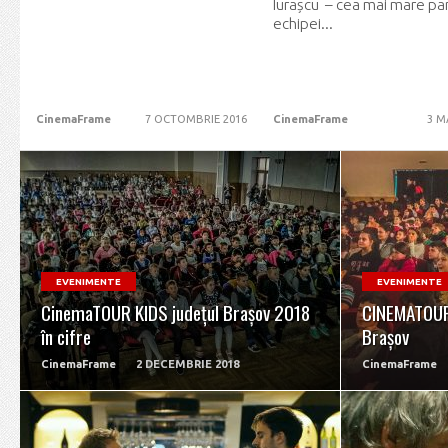
Iurașcu – cea mai mare pa
echipei...
CinemaFrame
7 OCTOMBRIE 2016
CinemaFrame
3 M
READ MORE
EVENIMENTE
EVENIMENTE
CinemaTOUR KIDS județul Brașov 2018
CINEMATOUR 
în cifre
Brașov
CinemaFrame
2 DECEMBRIE 2018
CinemaFrame